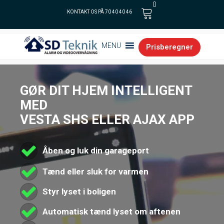
0
KONTAKT OS PÅ 70 40 40 46
Cart
MENU
Prisberegner
GØR DIT HJEM INTELLIGENT
MED
VESTA SHS ELLER AJAX APP
Åben og luk din garageport
Tænd eller sluk for varmen
Styr lyset i boligen
Automatisk tænd lyset om aftenen