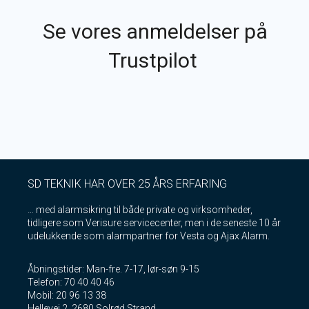
Se vores anmeldelser på
Trustpilot
SD TEKNIK HAR OVER 25 ÅRS ERFARING
… med alarmsikring til både private og virksomheder,
tidligere som Verisure servicecenter, men i de seneste 10 år
udelukkende som alarmpartner for Vesta og Ajax Alarm.
Åbningstider: Man-fre. 7-17, lør-søn 9-15
Telefon: 70 40 40 46
Mobil: 20 96 13 38
Hellevej 2, 2680 Solrød Strand