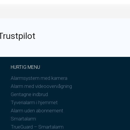
Trustpilot
HURTIG MENU
Alarmsystem med kamera
Alarm med videoovervågning
Gentagne indbrud
Tyverialarm i hjemmet
Alarm uden abonnement
Smartalarm
TrueGuard – Smartalarm