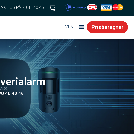
0
AKT OS PÅ 70 40 40 46
Cart
Prisberegner
MENU
yverialarm
 70 40 40 46