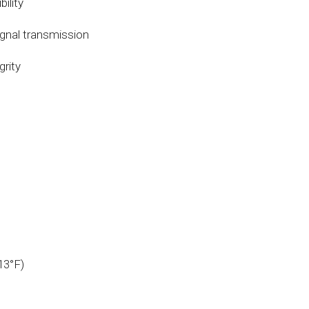
ility
l
gnal transmission
grity
13°F)