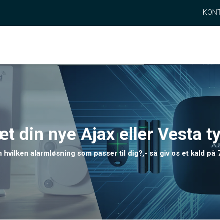
KONT
din nye Ajax eller Vesta t
om hvilken alarmløsning som passer til dig?,- så giv os et kald på