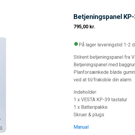
Betjeningspanel KP
795,00
kr.
På lager leveringstid 1-2 
Stilrent betjeningspanel fra 
Betjeningspanel med baggrund
Planforsænkede bløde gummikn
ved at til/frakoble din alarm.
Indeholder:
1 x VESTA KP-39 tastatur
1 x Batteripakke
Skruer & plugs
Manual