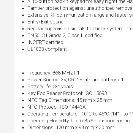
A 15-button backlit keypad for easy nighttime visib
Tamper protection against unauthorized remova
Extensive RF communication range and faster si
Entry/Exit sound
Regular supervision signals to check system inte
EN50131 Grade 2, Class II certified
INCERT-certified
UL1023 compliant
Frequency: 868 MHz F1
Power Source: 3V, CR123 Lithium battery x 1
Battery life: 3-4 years
Key Fob Reader Protocol: ISO 15693
NFC Tag Dimensions: 45 mm x 25 mm
NFC Protocol: ISO 14443A
Operating Temperature: -10°C to 45°C (14°F to 1
Operating Humidity: Up to 85% non-condensing
Dimensions: 120 mm x 90 mm x 30 mm