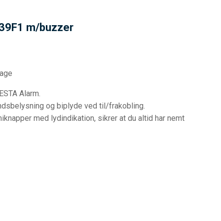
-39F1 m/buzzer
dage
VESTA Alarm.
sbelysning og biplyde ved til/frakobling.
apper med lydindikation, sikrer at du altid har nemt