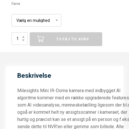
Farve
Milesight
TILFØJ TIL KURV
4MP
Dome
IP
Indendørs
Minikamera
antal
Beskrivelse
Milesights Mini IR-Dome kamera med indbygget AI
algoritme kommer med en række opgraderede features
som AI videoanalyse, mennesketælling ligesom der bl.a
også er kommet helt ny ansigtsscanner i kameraet, der
hurtig og præcist kan se et ansigt på en person og f.eks
sende dette til NVR'en eller gemme som billede. Alle