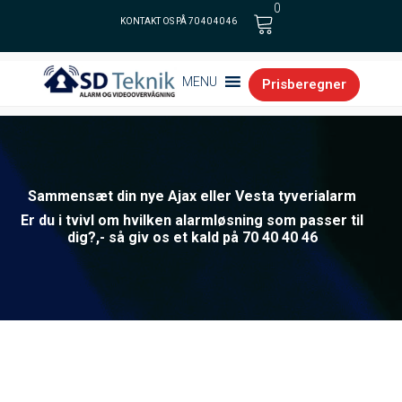
0
KONTAKT OS PÅ 70 40 40 46
Cart
MENU
Prisberegner
Sammensæt din nye Ajax eller Vesta tyverialarm
Er du i tvivl om hvilken alarmløsning som passer til
dig?,- så giv os et kald på 70 40 40 46