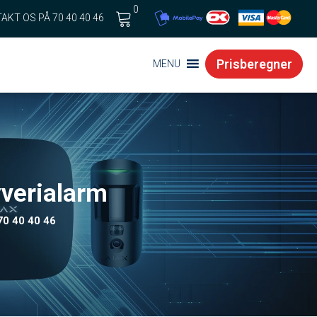
0
AKT OS PÅ 70 40 40 46
Cart
Prisberegner
MENU
yverialarm
 70 40 40 46