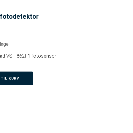
 fotodetektor
 dage
guard VST-862F1 fotosensor
 TIL KURV