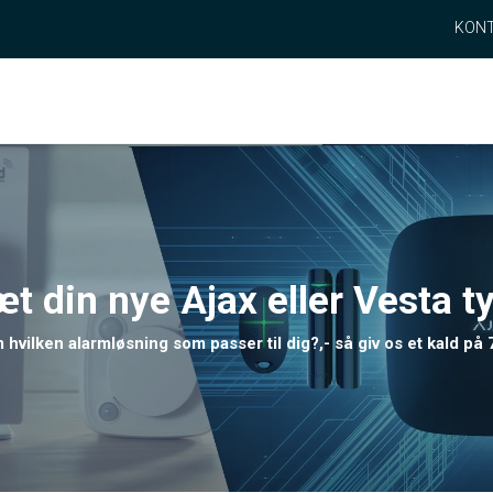
KONT
din nye Ajax eller Vesta t
om hvilken alarmløsning som passer til dig?,- så giv os et kald på