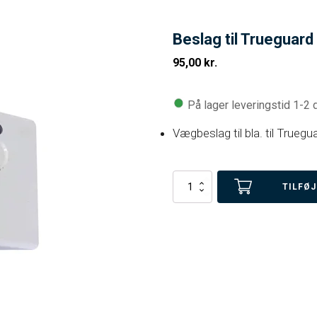
Beslag til Trueguard
95,00
kr.
På lager leveringstid 1-2
Vægbeslag til bla. til True
Beslag
TILFØJ
til
Trueguard
fotodetektor
antal