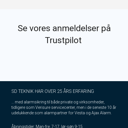
Se vores anmeldelser på
Trustpilot
SD TEKNIK HAR OVER 25 ÅRS ERFARING
… med alarmsikring til både private og virksomheder,
tidligere som Verisure servicecenter, men i de seneste 10 år
udelukkende som alarmpartner for Vesta og Ajax Alarm.
Åbningstider: Man-fre. 7-17, lør-søn 9-15