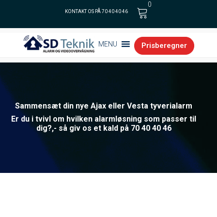
0
KONTAKT OS PÅ 70 40 40 46
Cart
MENU
Prisberegner
Sammensæt din nye Ajax eller Vesta tyverialarm
Er du i tvivl om hvilken alarmløsning som passer til
dig?,- så giv os et kald på 70 40 40 46