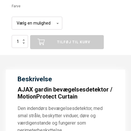
Farve
Ajax
TILFØJ TIL KURV
MotionProtect
Curtain
antal
Beskrivelse
AJAX gardin bevægelsesdetektor /
MotionProtect Curtain
Den indendørs bevægelsesdetektor, med
smal stråle, beskytter vinduer, døre og
værdigenstande og fungerer som
perimeterbeskyttelse.