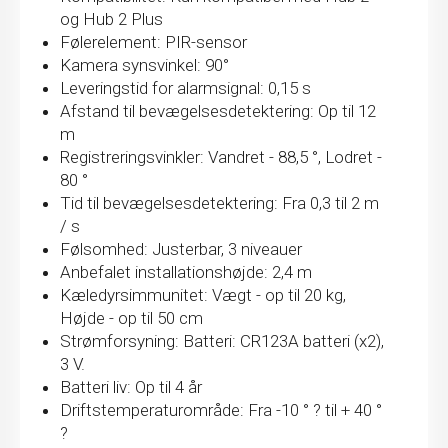
og Hub 2 Plus
Følerelement: PIR-sensor
Kamera synsvinkel: 90°
Leveringstid for alarmsignal: 0,15 s
Afstand til bevægelsesdetektering: Op til 12
m
Registreringsvinkler: Vandret - 88,5 °, Lodret -
80 °
Tid til bevægelsesdetektering: Fra 0,3 til 2 m
/ s
Følsomhed: Justerbar, 3 niveauer
Anbefalet installationshøjde: 2,4 m
Kæledyrsimmunitet: Vægt - op til 20 kg,
Højde - op til 50 cm
Strømforsyning: Batteri: CR123A batteri (x2),
3 V.
Batteri liv: Op til 4 år
Driftstemperaturområde: Fra -10 ° ? til + 40 °
?