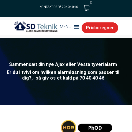
0
KONTAKT OS PÅ 70 40 40 46
Cart
MENU
Prisberegner
Sammensæt din nye Ajax eller Vesta tyverialarm
Er du i tvivl om hvilken alarmløsning som passer til
dig?,- så giv os et kald på 70 40 40 46