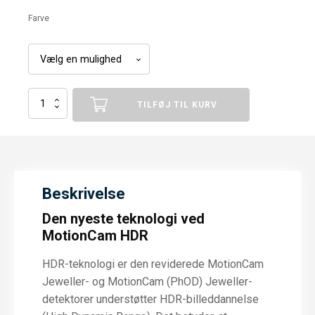
Farve
Ajax
TILFØJ TIL KURV
MotionCam
HDR
-
PhOD
antal
Beskrivelse
Den nyeste teknologi ved
MotionCam HDR
HDR-teknologi er den reviderede MotionCam
Jeweller- og MotionCam (PhOD) Jeweller-
detektorer understøtter HDR-billeddannelse