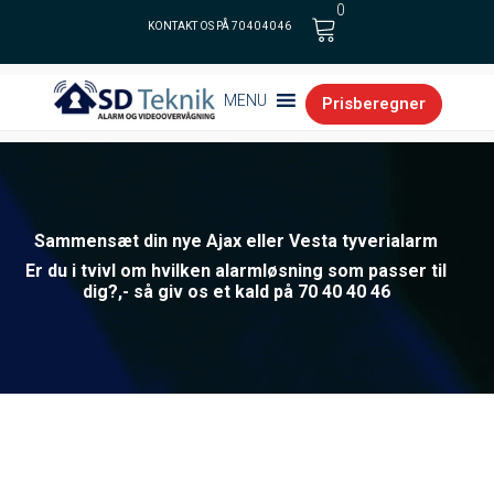
0
KONTAKT OS PÅ 70 40 40 46
Cart
MENU
Prisberegner
Sammensæt din nye Ajax eller Vesta tyverialarm
Er du i tvivl om hvilken alarmløsning som passer til
dig?,- så giv os et kald på 70 40 40 46