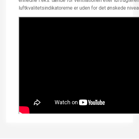
enhedne f.eks. tænde for ventilationen eller luftfugteren
luftkvalitetsindikatorerne er uden for det ønskede nivea