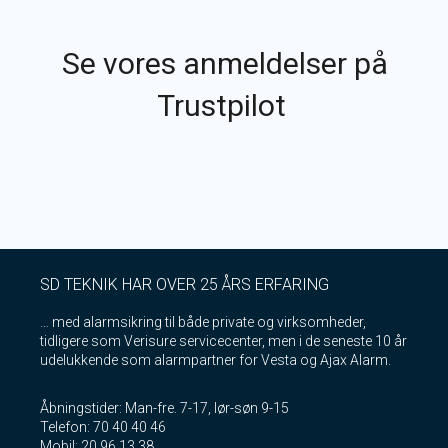
Se vores anmeldelser på
Trustpilot
SD TEKNIK HAR OVER 25 ÅRS ERFARING
… med alarmsikring til både private og virksomheder,
tidligere som Verisure servicecenter, men i de seneste 10 år
udelukkende som alarmpartner for Vesta og Ajax Alarm.
Åbningstider: Man-fre. 7-17, lør-søn 9-15
Telefon: 70 40 40 46
Mobil: 20 96 13 38