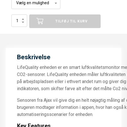
Ajax
TILFØJ TIL KURV
LifeQuality
antal
Beskrivelse
LifeQuality enheden er en smart luftkvalitetsmonitor me
CO2-sensorer. LifeQuality enheden måler luftkvaliteten 
på arbejdspladsen eller i ethvert andet rum og giver di
indikatoren, som skifter farve alt efter det målte Co2 ni
Sensoren fra Ajax vil give dig en helt nøjagtig ​​måling a
brugeren modtager information i appen, hvor han også 
automatiseringsscenarier for enheden.
Key Features